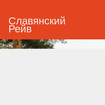
Cлавянский
Рейв