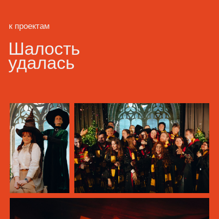
к проектам
Шалость
удалась